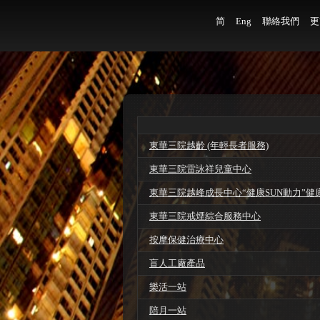
简
Eng
聯絡我們
更
東華三院越齡 (年輕長者服務)
東華三院雷詠祥兒童中心
東華三院越峰成長中心“健康SUN動力”健
東華三院戒煙綜合服務中心
按摩保健治療中心
盲人工廠產品
樂活一站
陪月一站