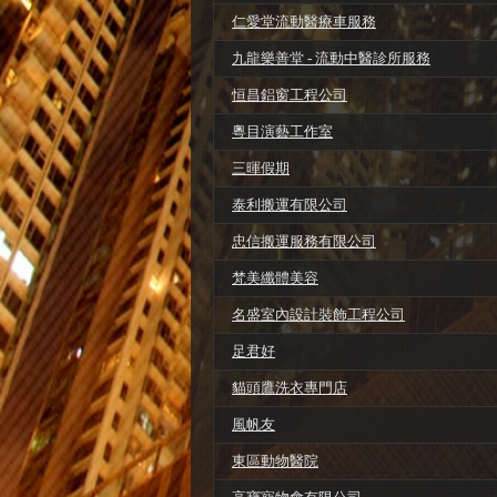
仁愛堂流動醫療車服務
九龍樂善堂 - 流動中醫診所服務
恒昌鋁窗工程公司
粵目演藝工作室
三暉假期
泰利搬運有限公司
忠信搬運服務有限公司
梵美纖體美容
名盛室內設計裝飾工程公司
足君好
貓頭鷹洗衣專門店
風帆友
東區動物醫院