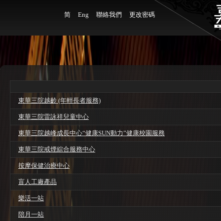
简
Eng
聯絡我們
更改密碼
東華三院越齡 (年輕長者服務)
東華三院雷詠祥兒童中心
東華三院越峰成長中心“健康SUN動力”健康校園服務
東華三院戒煙綜合服務中心
按摩保健治療中心
盲人工廠產品
樂活一站
陪月一站