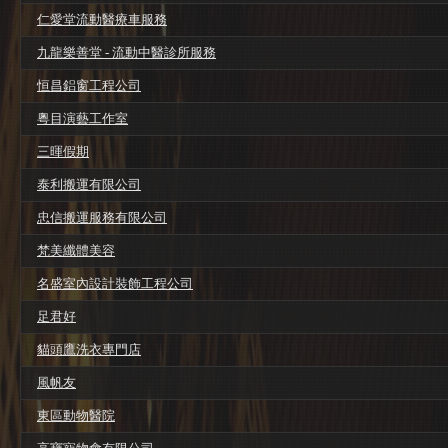
仁愛堂流動醫療車服務
九龍樂善堂 - 流動中醫診所服務
恒昌鋁窗工程公司
粵目演藝工作室
三暉假期
泰利搬運有限公司
忠信搬運服務有限公司
梵美纖體美容
名盛室內設計裝飾工程公司
足君好
貓頭鷹洗衣專門店
風帆友
東區動物醫院