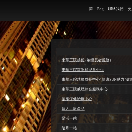
简
Eng
聯絡我們
更
東華三院越齡 (年輕長者服務)
東華三院雷詠祥兒童中心
東華三院越峰成長中心“健康SUN動力”健
東華三院戒煙綜合服務中心
按摩保健治療中心
盲人工廠產品
樂活一站
陪月一站