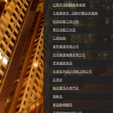
仁愛堂流動醫療車服務
九龍樂善堂 - 流動中醫診所服務
恒昌鋁窗工程公司
粵目演藝工作室
三暉假期
泰利搬運有限公司
忠信搬運服務有限公司
梵美纖體美容
名盛室內設計裝飾工程公司
足君好
貓頭鷹洗衣專門店
風帆友
東區動物醫院