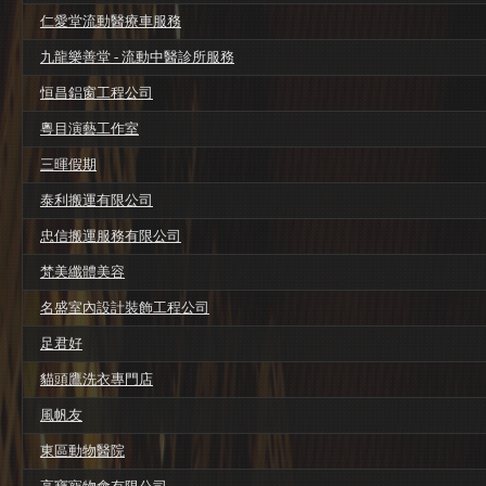
仁愛堂流動醫療車服務
九龍樂善堂 - 流動中醫診所服務
恒昌鋁窗工程公司
粵目演藝工作室
三暉假期
泰利搬運有限公司
忠信搬運服務有限公司
梵美纖體美容
名盛室內設計裝飾工程公司
足君好
貓頭鷹洗衣專門店
風帆友
東區動物醫院