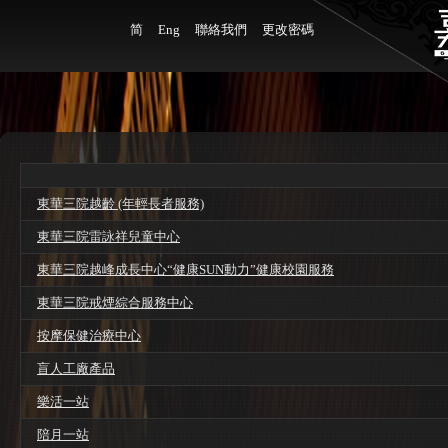
简
Eng
聯絡我們
更改密碼
東華三院越齡 (年輕長者服務)
東華三院雷詠祥兒童中心
東華三院越峰成長中心“健康SUN動力”健康校園服務
東華三院戒煙綜合服務中心
按摩保健治療中心
盲人工廠產品
樂活一站
陪月一站