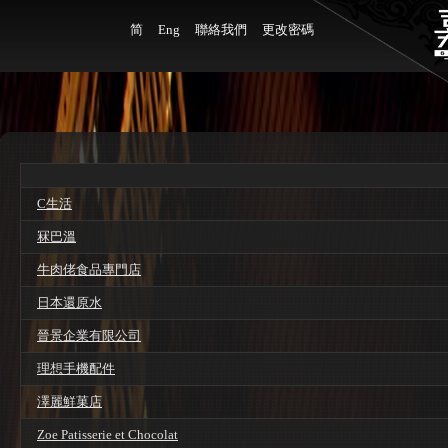
简
Eng
聯絡我們
更改密碼
C生活
冧巴溫
牛肉佬食品專門店
日本還原水
晉景企業有限公司
理想手機配件
澤麗鮮菓店
Zoe Patisserie et Chocolat