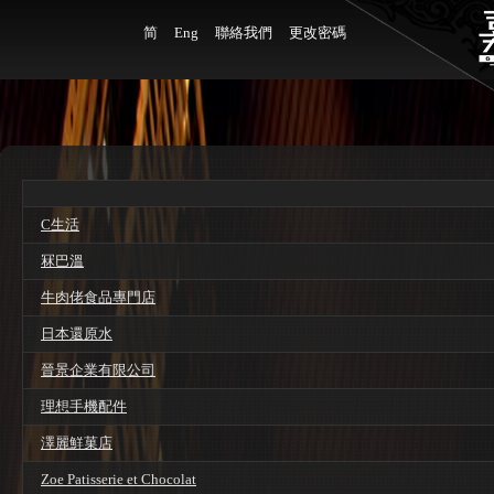
简
Eng
聯絡我們
更改密碼
C生活
冧巴溫
牛肉佬食品專門店
日本還原水
晉景企業有限公司
理想手機配件
澤麗鮮菓店
Zoe Patisserie et Chocolat