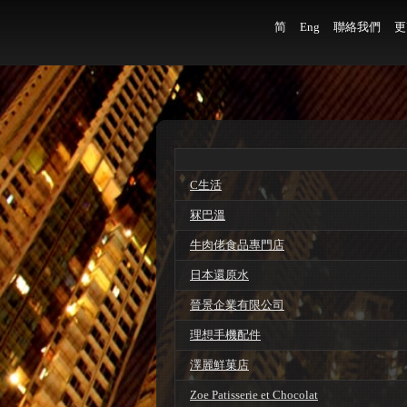
简
Eng
聯絡我們
更
C生活
冧巴溫
牛肉佬食品專門店
日本還原水
晉景企業有限公司
理想手機配件
澤麗鮮菓店
Zoe Patisserie et Chocolat