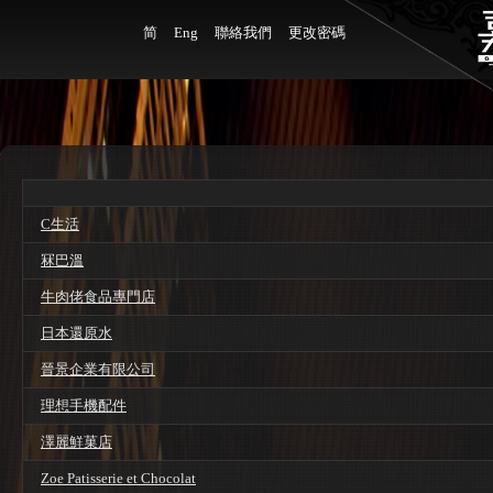
简
Eng
聯絡我們
更改密碼
C生活
冧巴溫
牛肉佬食品專門店
日本還原水
晉景企業有限公司
理想手機配件
澤麗鮮菓店
Zoe Patisserie et Chocolat