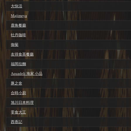
大快活
Majimeya
鹿角餐廳
牡丹咖啡
御菊
友得食茶餐廳
福岡拉麵
Aquadeli 海家 小品
豚之舍
合時小廚
旭川日本料理
零食大王
西香記