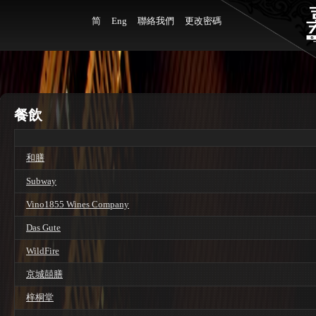
简
Eng
聯絡我們
更改密碼
餐飲
和膳
Subway
Vino1855 Wines Company
Das Gute
WildFire
京城囍膳
梓桐堂