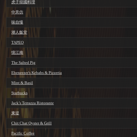
虎子韓國料理
中意仿
味自慢
潮人飯堂
TAPEO
憶江南
The Salted Pig
Ebeneezer's Kebabs & Pizzeria
Mint & Basil
Starbucks
Jack’s Terrazza Ristorante
東堤
Chit Chat Oyster & Grill
Pacific Coffee