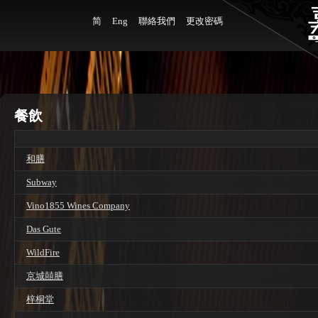
简
Eng
聯絡我們
更改密碼
餐飲
和膳
Subway
Vino1855 Wines Company
Das Gute
WildFire
京城囍膳
梓桐堂