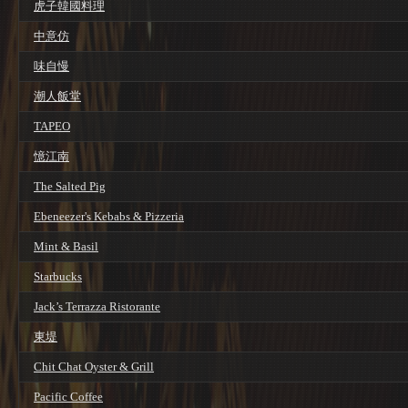
虎子韓國料理
中意仿
味自慢
潮人飯堂
TAPEO
憶江南
The Salted Pig
Ebeneezer's Kebabs & Pizzeria
Mint & Basil
Starbucks
Jack’s Terrazza Ristorante
東堤
Chit Chat Oyster & Grill
Pacific Coffee