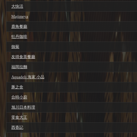
大快活
Majimeya
鹿角餐廳
牡丹咖啡
御菊
友得食茶餐廳
福岡拉麵
Aquadeli 海家 小品
豚之舍
合時小廚
旭川日本料理
零食大王
西香記