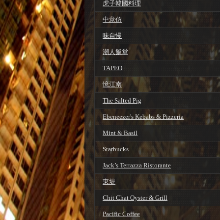
虎子韓國料理
中意仿
味自慢
潮人飯堂
TAPEO
憶江南
The Salted Pig
Ebeneezer's Kebabs & Pizzeria
Mint & Basil
Starbucks
Jack’s Terrazza Ristorante
東堤
Chit Chat Oyster & Grill
Pacific Coffee