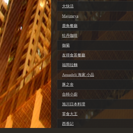
大快活
Majimeya
鹿角餐廳
牡丹咖啡
御菊
友得食茶餐廳
福岡拉麵
Aquadeli 海家 小品
豚之舍
合時小廚
旭川日本料理
零食大王
西香記