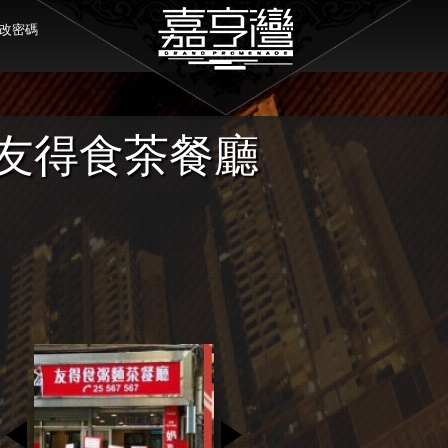
改密碼
友得食茶餐廳