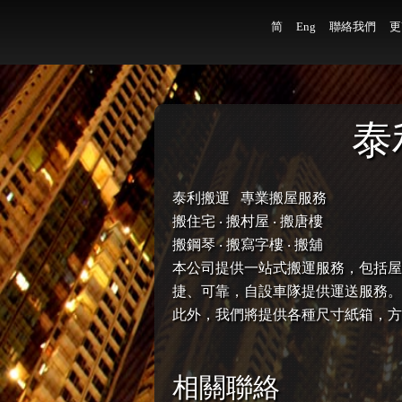
简
Eng
聯絡我們
更
泰
泰利搬運 專業搬屋服務
搬住宅 ‧
搬村屋 ‧
搬唐樓
搬鋼琴 ‧
搬寫字樓 ‧
搬舖
本公司提供一站式搬運服務，包括
屋
捷、可靠，自設車隊提供運送服務。
此外，我們將提供各種尺寸紙箱，方
相關聯絡