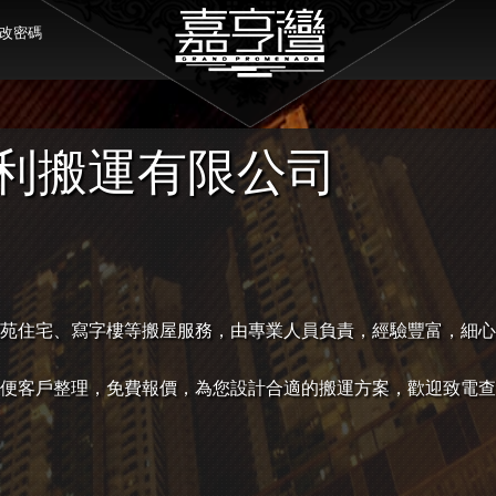
改密碼
利搬運有限公司
苑
住宅、
寫字樓等
搬屋服務，由專業人員負責，經驗豐富，細心
便客戶整理，免費報價，為您設計合適的搬運方案，歡迎致電查