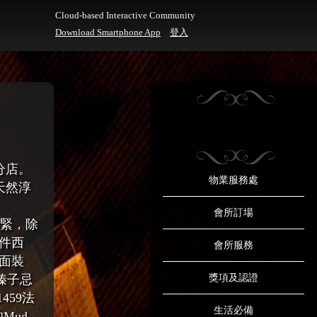
Cloud-based Interactive Community
Download Smartphone App
登入
分店。
物業服務處
天然淳
會所訂場
嚴緊，除
件西
會所服務
面裝
榛子忌
獎項及認證
459法
生活必備
的Mud