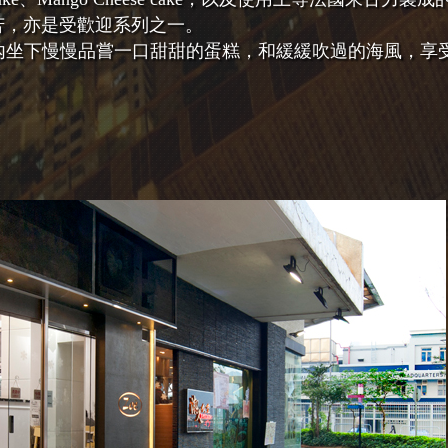
e濃而不苦，亦是受歡迎系列之一。
店內坐下慢慢品嘗一口甜甜的蛋糕，和緩緩吹過的海風，享