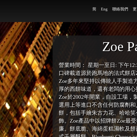
简
Eng
聯絡我們
更
Zoe Pa
營業時間： 星期一至日: 下午12:3
口碑載道源於跑馬地的法式餅店
Zoe多年來堅持以傳統人手製
厚的西餅味道，還有老闆的用心
Zoe於2002年開業，自設工
選用上等進口不含任何防腐劑和
餅，包括手繪朱古力花、哈哈笑
飾。Zoe產品中以招牌餅Zoe
廉。餅底脆、海綿蛋糕濕軟及餅面上
式千層酥餅，Blueberry Chees