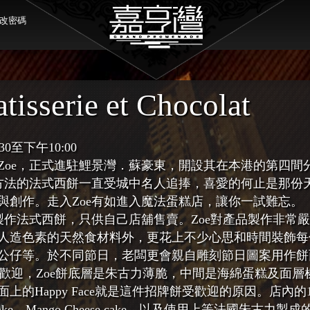
改密碼
tisserie et Chocolat
0至下午10:00
Zoe，正式進駐鯉景灣．蘇豪東，開設其在本港的第四間
造方法的法式西餅一直受城中名人追捧，喜愛的何止是那份
與創作。走入Zoe有如進入魔法蛋糕店，讓你一試難忘。
場，製作法式西餅，只供自己店舖售賣。Zoe對產品製作非常
人造色素的天然食材料外，更花上不少心思和時間裝飾每
公仔等。於不同節日，老闆更會親自雕刻節日圖案用作餅
最受歡迎，Zoe餅底層是朱古力薄脆，中間是海綿蛋糕及面層
的Happy Face就是這件招牌餅受歡迎的原因。店內的1
e cake、Mango Cheese cake，以及使用上等法國朱古力製成