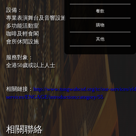
設備：
餐飲
專業表演舞台及音響設施
多功能活動室
購物
咖啡及輕食閣
其他
會所休閒設施
服務對象：
全港50歲或以上人士
相關鏈接：
http://www.tungwahcsd.org/tc/our-services/eld
services/ENGAGE/introduction;category/55
相關聯絡