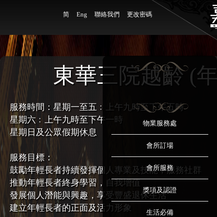
简
Eng
聯絡我們
更改密碼
東華三院越齡 (
服務時間：星期一至五﹕上午九時至下午五時
星期六﹕上午九時至下午一時
物業服務處
星期日及公眾假期休息
會所訂場
服務目標：
會所服務
鼓勵年輕長者持續發揮個人專業及技能，服務社群
推動年輕長者終身學習，自我增值
獎項及認證
發展個人潛能與興趣，享受豐盛退休生活
建立年輕長者的正面及活力形象
生活必備