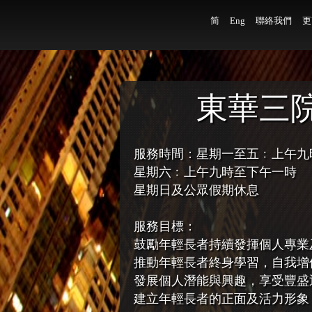
简
Eng
聯絡我們
更
東華三院
服務時間：星期一至五﹕上午九
星期六﹕上午九時至下午一時
星期日及公眾假期休息
服務目標：
鼓勵年輕長者持續發揮個人專業
推動年輕長者終身學習，自我增
發展個人潛能與興趣，享受豐盛
建立年輕長者的正面及活力形象