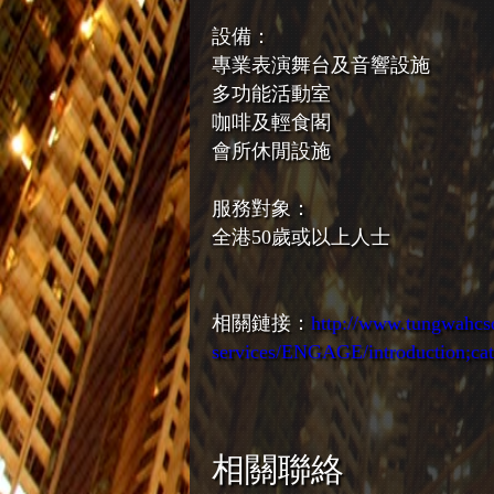
設備：
專業表演舞台及音響設施
多功能活動室
咖啡及輕食閣
會所休閒設施
服務對象：
全港50歲或以上人士
相關鏈接：
http://www.tungwahcsd.
services/ENGAGE/introduction;cat
相關聯絡