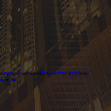
org/tc/our-services/elderly-services/specialized-
egory/55