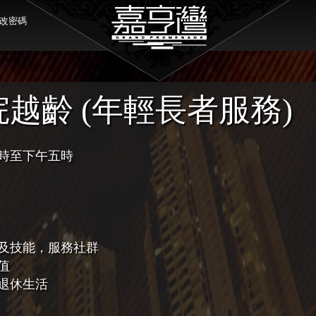
改密碼
越齡 (年輕長者服務)
時至下午五時
及技能，服務社群
值
退休生活