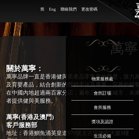
简
Eng
聯絡我們
更改密碼
萬寧
關於萬寧：
萬寧品牌一直是香港健與美產品零售業的翹楚，致力
物業服務處
及育嬰產品，結合創新的營銷手法及專業、完善的顧
在中國內地超過兩百家分店，遍布三十多個城市，未
會所訂場
者提供健與美服務。
會所服務
萬寧(香港及澳門)
獎項及認證
客戶服務部
地址：
香港鰂魚涌英皇道979號太古坊德宏大廈8樓
生活必備