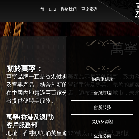
简
Eng
聯絡我們
更改密碼
萬寧
關於萬寧：
萬寧品牌一直是香港健與美產品零售業的翹楚，致力
物業服務處
及育嬰產品，結合創新的營銷手法及專業、完善的顧
在中國內地超過兩百家分店，遍布三十多個城市，未
會所訂場
者提供健與美服務。
會所服務
萬寧(香港及澳門)
獎項及認證
客戶服務部
地址：
香港鰂魚涌英皇道979號太古坊德宏大廈8樓
生活必備