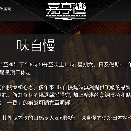
改密碼
味自慢
至3時, 下午6時30分至晚上11時; 星期六、日及假期: 中
; 逢星期二休息
廚的關懷和心思。多年來, 味自慢無時無刻提供頂級的品
風範。新鮮食材的挑選嚴謹講究, 加上精湛的烹調技術和
。這「一番」的稱號可謂實至明歸。
, 其外脆內軟的口感令人深刻難忘。味自慢的傳統日本料