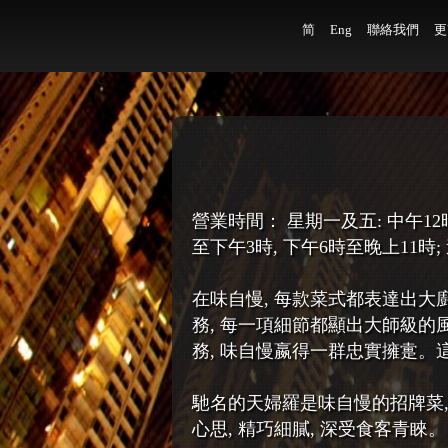
简
Eng
聯絡我們
更
營業時間： 星期一及五: 中午12時
至下午3時, 下午6時至晚上11時
在味自慢, 每款菜式都表達出大
務, 每一項細節都顯出大師級的
務, 味自慢嬴得一群忠實擁疐
馳名的天婦羅是味自慢的招牌菜
心思, 精巧細膩, 深受食客青睞。