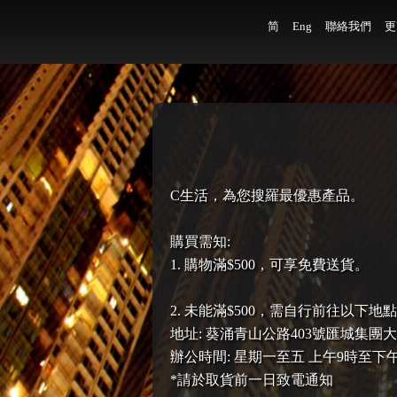
简
Eng
聯絡我們
更
C生活，為您搜羅最優惠產品。
購買需知:
1. 購物滿$500，可享免費送貨。
2. 未能滿$500，需自行前往以下地點
地址: 葵涌青山公路403號匯城集團大
辦公時間: 星期一至五 上午9時至下
*請於取貨前一日致電通知