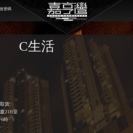
改密碼
C生活
取貨:
廈21H室
午6時