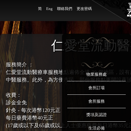
简
Eng
聯絡我們
更改密碼
仁愛堂流動醫
服務簡介 ：
仁愛堂流動醫療車服務地點遍佈全港 30 個地區，設有
物業服務處
中醫服務。此外，為方便市民，部份服務點更開設夜診
會所訂場
收費：
會所服務
診金全免
針灸 - 每次港幣120元正
獎項及認證
每日藥費港幣40元正
(17歲或以下及65歲或以上人士優惠藥費每日港幣35元
生活必備