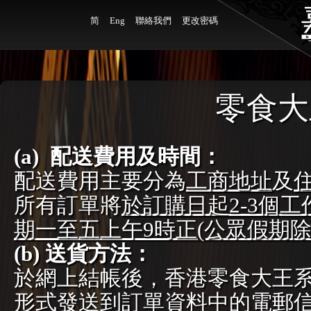
简
Eng
聯絡我們
更改密碼
零食大
(a) 配送費用及時間：
配送費用主要分為
工商地址
及
所有訂單將
於訂購日起2-3個
期一至五上午9時正(公眾假期除
(b) 送貨方法：
於網上結帳後，香港零食大王
形式發送到訂單資料中的電郵