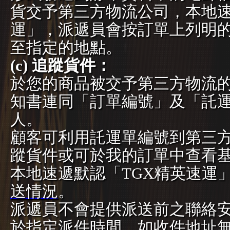
貨交予第三方物流公司，本地速
運」，派遞員會按訂單上列明
至指定的地點。
(c) 追蹤貨件：
於您的商品被交予第三方物流
知書連同「訂單編號」及「託
人。
顧客可利用託運單編號到第三
蹤貨件或可於我的訂單中查看
本地速遞默認「TGX精英速運
送情況
。
派遞員不會提供派送前之聯絡
於指定派件時間，如收件地址