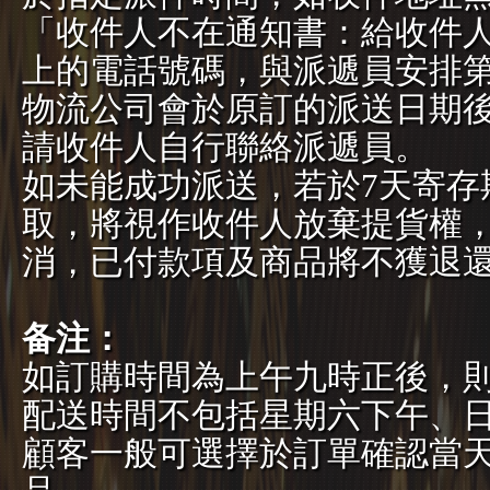
「收件人不在通知書：給收件
上的電話號碼，與派遞員安排
物流公司會於原訂的派送日期後
請收件人自行聯絡派遞員。
如未能成功派送，若於7
天寄存
取，將視作收件人放棄提貨權
消，已付款項及商
品將不獲退
备注：
如訂購時間為上午九時正後，
配送時間不包括星期六下午、
顧客一般可選擇於訂單確認當天隨