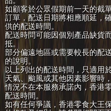
品。
如顧客於公眾假期前一天的截
訂單，配送日期將相應順延，
供的配送時間。
配送時問可能因個別產品缺貨
抵。
部分偏遠地區或需要較長的配
的說明。
以上列出的配送時間，只適用
天氣、颱風或其他因素影響時
情況不在本服務承諾內，香港
配送時間。
如有任何爭議，香港零食大王