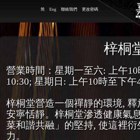
简
Eng
聯絡我們
更改密碼
梓桐
營業時間：星期一至六: 上午10時
10:30; 星期日: 上午10時至下午4
梓桐堂營造一個禪靜的環境, 
安寧恬靜。梓桐堂滲透健康氣息
菜和諧共融」的堅持, 使這裡
力。