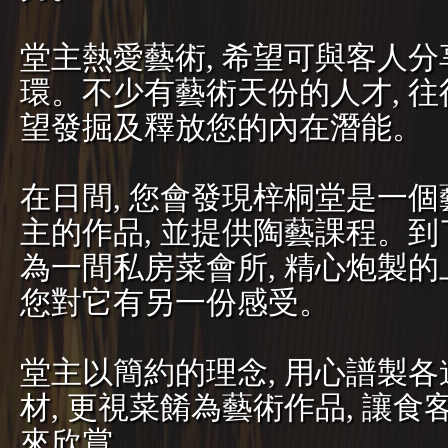
堂主熱愛藝術, 希望可與客人
環。不少有藝術天份的人才, 往
望發掘及釋放您的內在潛能。
在日間, 您會發現梓桐堂是一個
主的作品, 並提供陶藝課程。到
為一間私房菜會所, 精心炮製的
您對它有另一份感受。
堂主以簡約的理念, 用心譜製
材, 更視菜餚為藝術作品, 讓食
來欣賞。