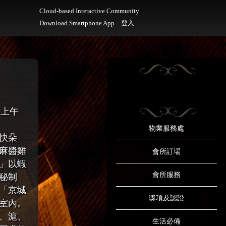
Cloud-based Interactive Community
Download Smartphone App
登入
- 上午
物業服務處
快朵
麻醬雞
會所訂場
」以蝦
會所服務
秘制
「京城
獎項及認證
室內。
、滬、
生活必備