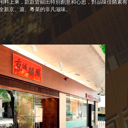
用料上乘，款款皆顯出特別創意和心思，對品味佳餚素有
全新京、滬、粵菜的非凡滋味。