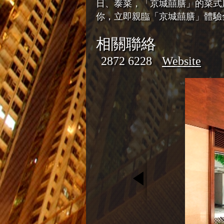
日、泰菜，「京城囍膳」的菜式
你，立即親臨「京城囍膳」體驗
相關聯絡
2872 6228
Website