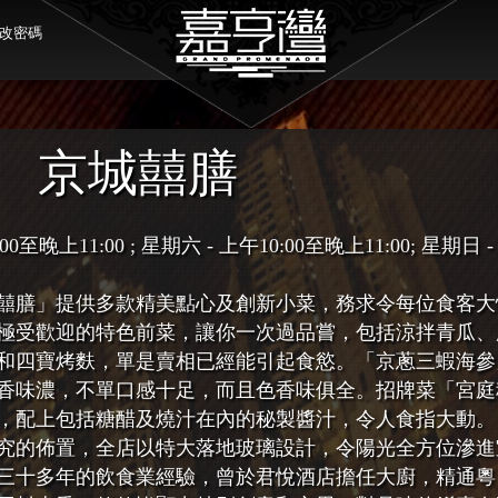
改密碼
京城囍膳
晚上11:00 ; 星期六 - 上午10:00至晚上11:00; 星期日 
囍膳」提供多款精美點心及創新小菜，務求令每位食客大
極受歡迎的特色前菜，讓你一次過品嘗，包括涼拌青瓜、
和四寶烤麩，單是賣相已經能引起食慾。「京蔥三蝦海參
香味濃，不單口感十足，而且色香味俱全。招牌菜「宮庭
，配上包括糖醋及燒汁在內的秘製醬汁，令人食指大動。
究的佈置，全店以特大落地玻璃設計，令陽光全方位滲進
三十多年的飲食業經驗，曾於君悅酒店擔任大廚，精通粵