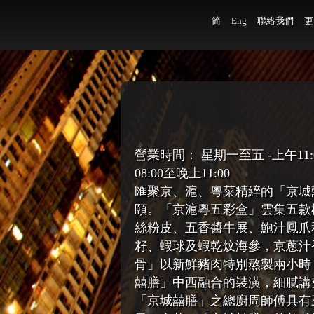
简
Eng
聯絡我們
更
營業時間： 星期一至五 -上午11:00至
08:00至晚上11:00
匯聚京、滬、粵菜精綷的「京城
頤。「京滬粵五彩盒」雲集五款
絲粉皮、五香醬牛展、鮑汁鳳爪
籽、蝦球及蝦乾炆海參，京蔥汁
骨」以新鮮豬肉特別熬製兩小時
囍膳」中西融合的裝潢，細膩講
「京城囍膳」之總廚周師傅具有