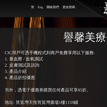
简
Eng
聯絡我們
更改密碼
譽馨美療
CIC用戶可憑手機程式到商戶免費享用以下服務:
1. 量血壓 / 血氧測試
2. 皮膚測試及諮詢
3. 產品介紹
4. 產品折扣優惠
另外，憑電子優惠券購買任何產品可享85折。
地址: 筲箕灣天悅筲箕灣廣場1樓1159鋪