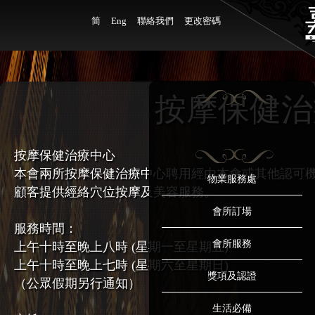
简
Eng
聯絡我們
更改密碼
按摩保健治
按摩保健治療中心
本會兩所按摩保健治療中心聘用經由本會或其他認可
物業服務處
顧客提供經絡穴位按摩及美容服務。
會所訂場
服務時間：
會所服務
上午十時至晚上八時 (星期一至星期五)
上午十時至晚上七時 (星期六至星期日)
獎項及認證
（公眾假期另行通知）
生活必備