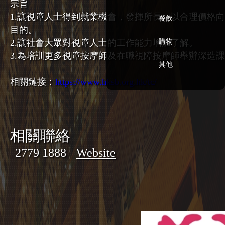
宗旨
1.讓視障人士得到就業機會，發揮所長，以合理價格
餐飲
目的。
2.
讓社會大眾對視障人士的工作能力增加了解。
購物
3.為培訓更多視障按摩師及在職視障按摩師舉辦深造
其他
相關鏈接：
https://www.hksb.org.hk/tc/
相關聯絡
2779 1888
Website