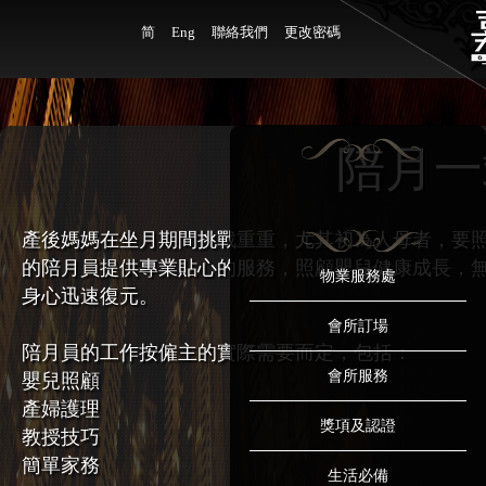
简
Eng
聯絡我們
更改密碼
陪月一
產後媽媽在坐月期間挑戰重重，尤其初為人母者，要
的陪月員提供專業貼心的服務，照顧嬰兒健康成長，
物業服務處
身心迅速復元。
會所訂場
陪月員的工作按僱主的實際需要而定，包括：
會所服務
嬰兒照顧
產婦護理
獎項及認證
教授技巧
簡單家務
生活必備