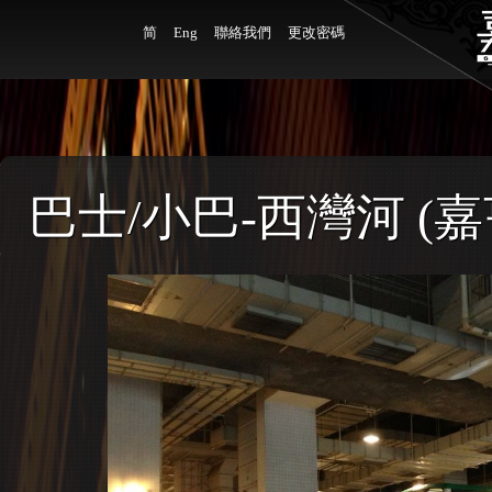
简
Eng
聯絡我們
更改密碼
巴士/小巴-西灣河 (嘉