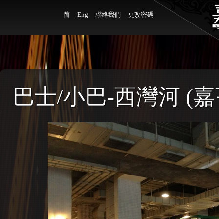
简
Eng
聯絡我們
更改密碼
巴士/小巴-西灣河 (嘉