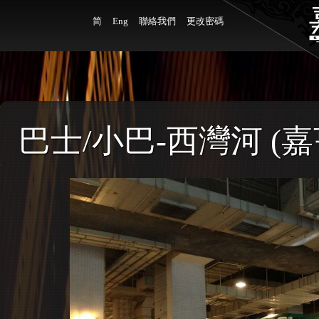
简
Eng
聯絡我們
更改密碼
巴士/小巴-西灣河 (嘉