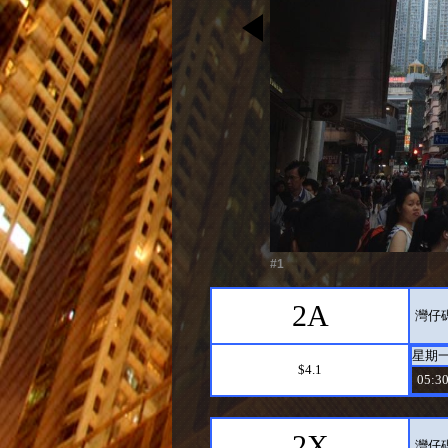
#1
2A
灣仔碼
星期
$4.1
05:30
2X
灣仔