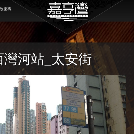
改密碼
 西灣河站_太安街