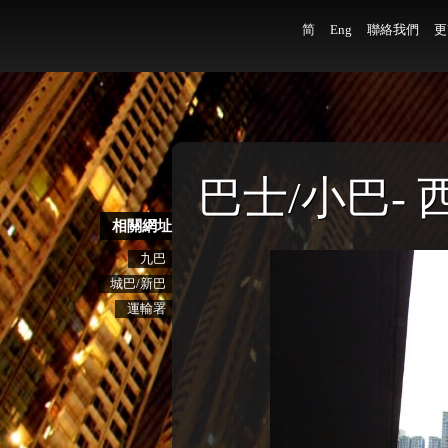
简
Eng
聯絡我們
更
巴士/小巴-
相關網址
九巴
城巴/新巴
運輸署