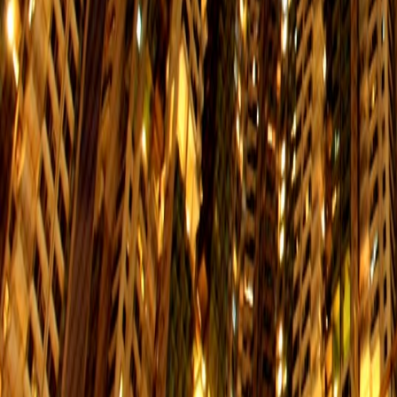
694
調景嶺站 → 小西灣邨
星期一至五
星期
$13.4
06:00-23:50
06:00
722
中環 (3 號碼頭) → 耀東邨
星期一至五
星期
$6.5
06:40-09:00
06:40
N8
灣仔碼頭 → 杏花邨
星期一至五
星期
$6.1
01:10-06:10
01:10
65
北角（堡壘街）→ 東區尤德夫人那
星期一至五
星期