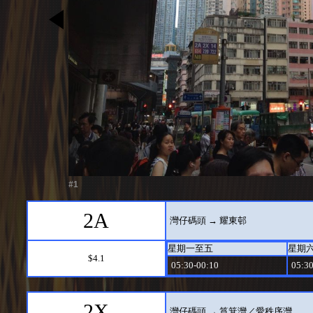
#1
2A
灣仔碼頭 → 耀東邨
星期一至五
星期
$4.1
05:30-00:10
05:30
2X
灣仔碼頭 → 筲箕灣／愛秩序灣