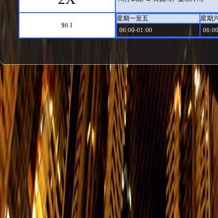
星期一至五
星期
$6.1
06:00-01:00
06:00
14
嘉亨灣 → 赤柱炮台 (閘口)
星期一至五
星期
$8.9
08:20-23:40
08:20
77
田灣 → 筲箕灣
星期一至五
星期
$7
06:00-23:06
06:00
77
筲箕灣 → 田灣
星期一至五
星期
$7