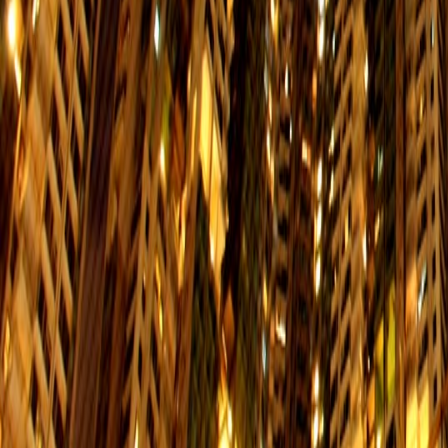
694
調景嶺站 → 小西灣邨
星期一至五
星期
$13.4
06:00-23:50
06:00
722
中環 (3 號碼頭) → 耀東邨
星期一至五
星期
$6.5
06:40-09:00
06:40
N8
灣仔碼頭 → 杏花邨
星期一至五
星期
$6.1
01:10-06:10
01:10
65
北角（堡壘街）→ 東區尤德夫人那
星期一至五
星期