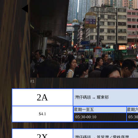
#1
2A
灣仔碼頭 → 耀東邨
星期一至五
星期
$4.1
05:30-00:10
05:30
2X
灣仔碼頭 → 筲箕灣／愛秩序灣