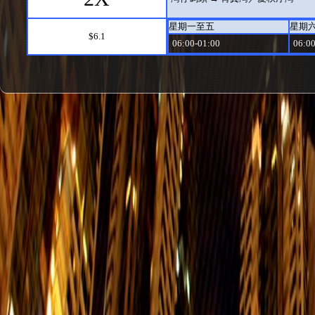
星期一至五
星期
$6.1
06:00-01:00
06:00
14
嘉亨灣 → 赤柱炮台 (閘口)
星期一至五
星期
$8.9
08:20-23:40
08:20
77
田灣 → 筲箕灣
星期一至五
星期
$7
06:00-23:06
06:00
77
筲箕灣 → 田灣
星期一至五
星期
$7