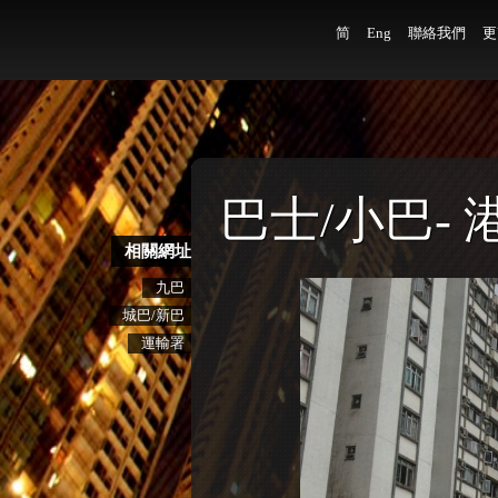
简
Eng
聯絡我們
更
巴士/小巴-
相關網址
九巴
城巴/新巴
運輸署