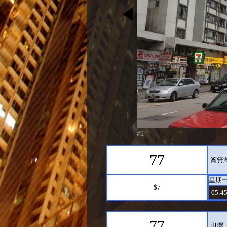
#1
77
筲箕灣
星期
$7
05:45
77
田灣 