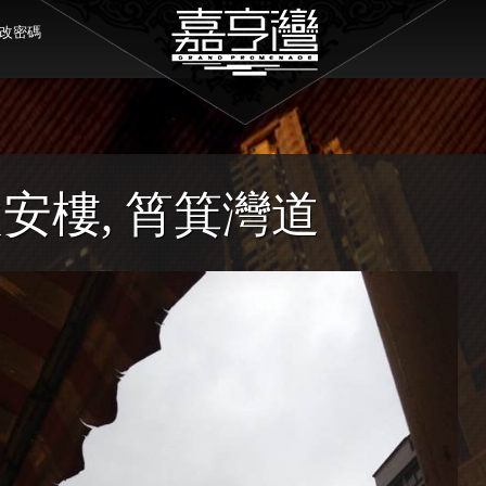
改密碼
太安樓, 筲箕灣道