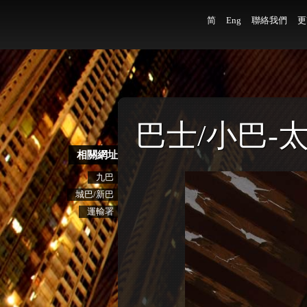
简
Eng
聯絡我們
更
巴士/小巴-
相關網址
九巴
城巴/新巴
運輸署