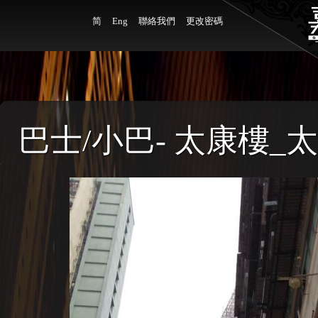
简
Eng
聯絡我們
更改密碼
巴士/小巴- 太康樓_