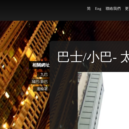
简
Eng
聯絡我們
更
巴士/小巴-
相關網址
九巴
城巴/新巴
運輸署