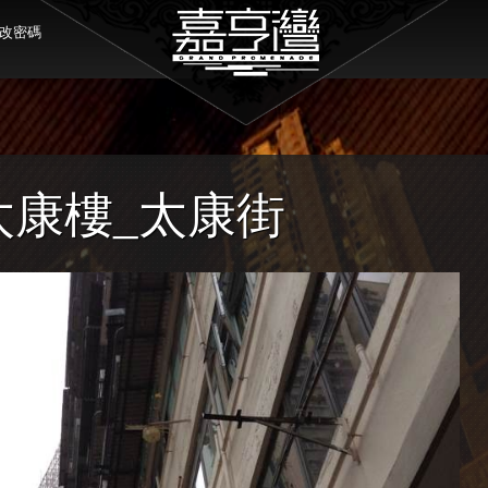
改密碼
 太康樓_太康街