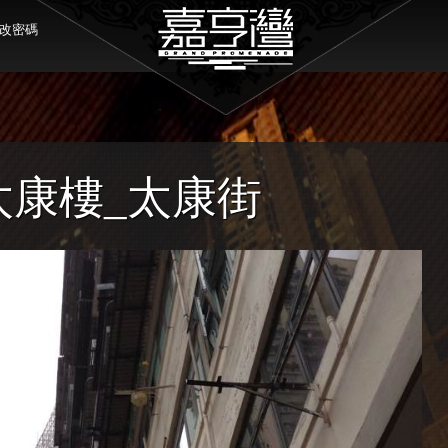
改密碼
 太康樓_太康街