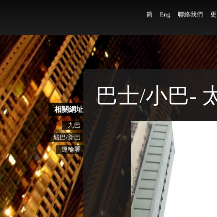
简
Eng
聯絡我們
更
巴士/小巴-
相關網址
九巴
城巴/新巴
運輸署