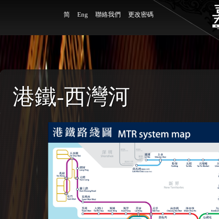
简
Eng
聯絡我們
更改密碼
港鐵-西灣河