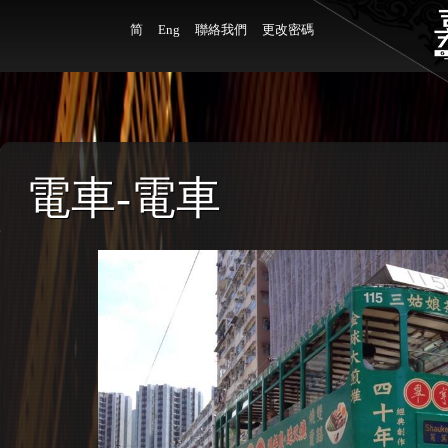
简
Eng
聯絡我們
更改密碼
電車-電車