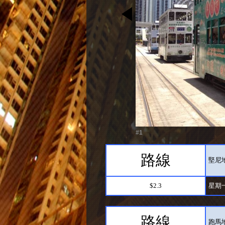
#1
路線
堅尼地
$2.3
星期
路線
跑馬地