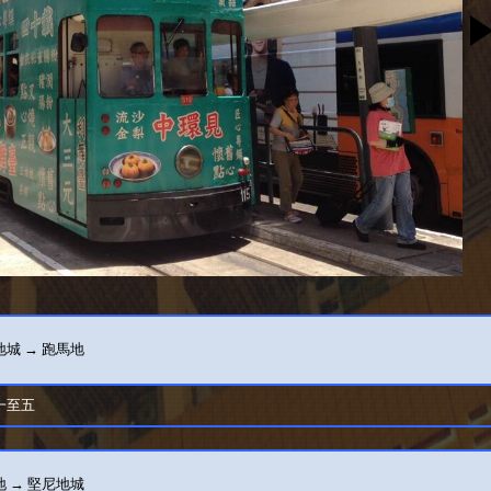
城 → 跑馬地
一至五
 → 堅尼地城