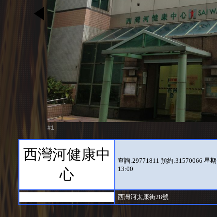
#1
西灣河健康中
查詢:29771811 預約:31570066 星期一至
13:00
心
西灣河太康街28號