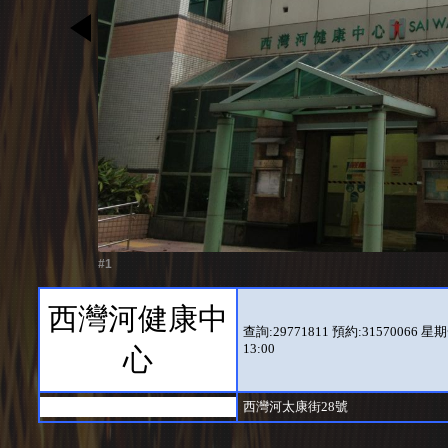
#1
西灣河健康中
查詢:29771811 預約:31570066 星期一至
13:00
心
西灣河太康街28號