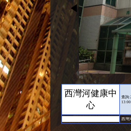
#1
西灣河健康中
查詢:2
13:00
心
西灣