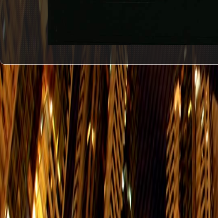
#1
興民街郵政局
辦公時間： 星期一至星期五 9:30-17:00
西灣河興民街50－52號永興閣地下
東區派遞局
查詢電話：25693717
西灣河太安街29號東區法院1樓