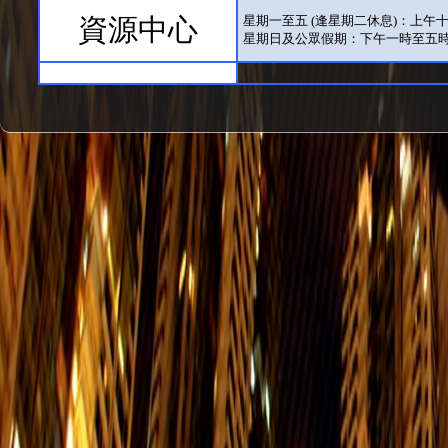
資源中心
星期一至五 (逢星期二休息)：上午
星期日及公眾假期：下午一時至五
展覽廳
每日（逢星期二休息）：上午十時
只適用於有展覽舉行期間