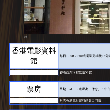
#1
香港電影資料
每日10:00-20:00或電影完場後1
館
香港西灣河鯉景道50號
票房
星期一至日（逢星期二休息）：中午
只售香港電影資料館節目門票