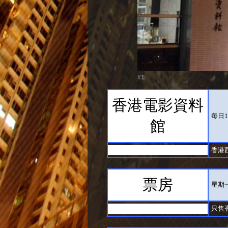
#1
香港電影資料
每日1
館
香港
票房
星期
只售