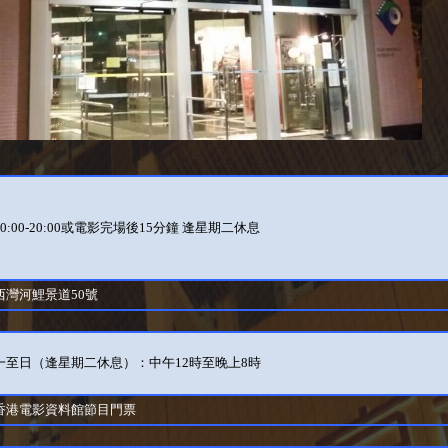
0:00-20:00或電影完場後15分鐘 逢星期二休息
西灣河鯉景道50號
一至日（逢星期二休息）：中午12時至晚上8時
香港電影資料館節目門票