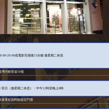
0:00-20:00或電影完場後15分鐘 逢星期二休息
西灣河鯉景道50號
一至日（逢星期二休息）：中午12時至晚上8時
香港電影資料館節目門票