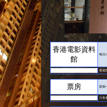
#1
香港電影資料
每日1
館
香港
票房
星期
只售