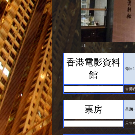
#1
香港電影資料
每日1
館
香港
票房
星期
只售