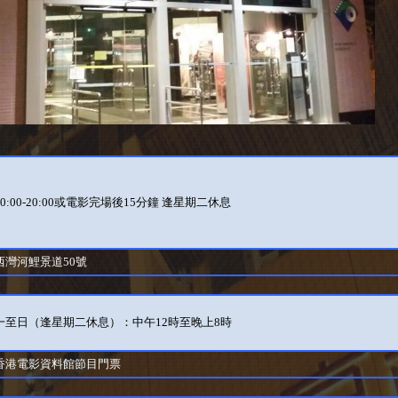
0:00-20:00或電影完場後15分鐘 逢星期二休息
西灣河鯉景道50號
一至日（逢星期二休息）：中午12時至晚上8時
香港電影資料館節目門票