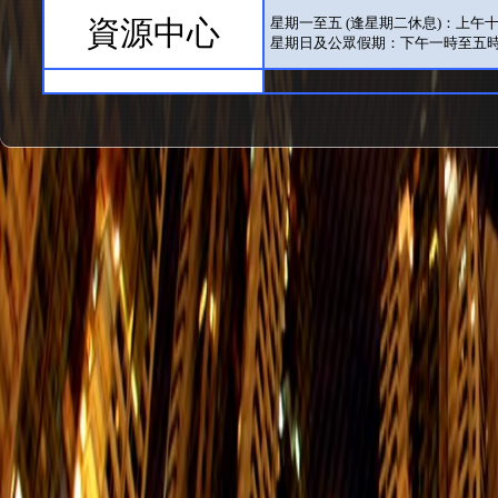
資源中心
星期一至五 (逢星期二休息)：上午
星期日及公眾假期：下午一時至五
展覽廳
每日（逢星期二休息）：上午十時
只適用於有展覽舉行期間