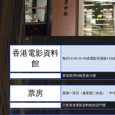
#1
香港電影資料
每日10:00-20:00或電影完場後1
館
香港西灣河鯉景道50號
票房
星期一至日（逢星期二休息）：中午
只售香港電影資料館節目門票